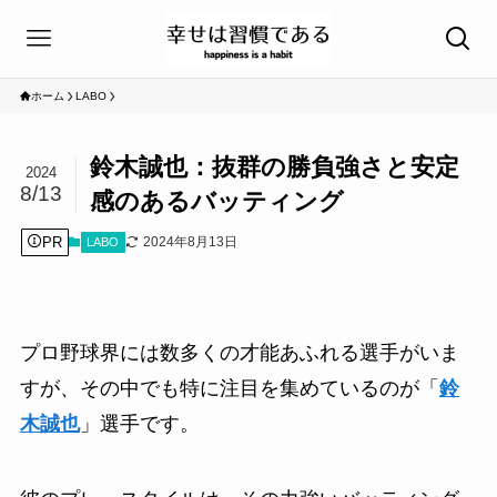
ホーム
LABO
鈴木誠也：抜群の勝負強さと安定
2024
8/13
感のあるバッティング
PR
2024年8月13日
LABO
プロ野球界には数多くの才能あふれる選手がいま
すが、その中でも特に注目を集めているのが「
鈴
木誠也
」選手です。